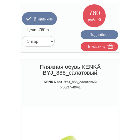
760
рублей
Цена:
760
р.
Подробнее
В корзину
Пляжная обувь KENKÄ
BYJ_888_салатовый
KENKÄ
арт. BYJ_888_салатовый
р.36/37-40/41