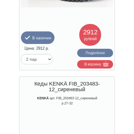
2912
рублей
Цена:
2912
р.
Подробнее
В корзину
Кеды KENKÄ FIB_203483-
12_сиреневый
KENKÄ
арт. FIB_203483-12_сиреневый
р.27-32