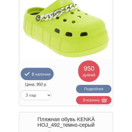
950
рублей
Цена:
950
р.
Подробнее
В корзину
Пляжная обувь KENKÄ
HOJ_492_темно-серый