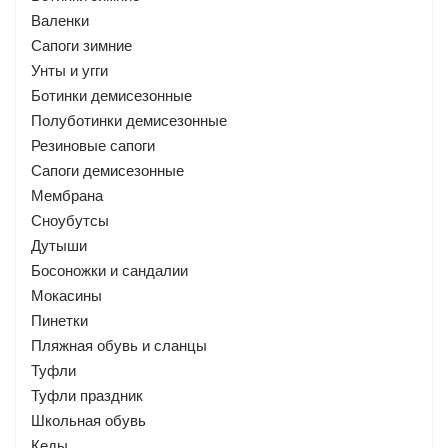
Валенки
Сапоги зимние
Унты и угги
Ботинки демисезонные
Полуботинки демисезонные
Резиновые сапоги
Сапоги демисезонные
Мембрана
Сноубутсы
Дутыши
Босоножки и сандалии
Мокасины
Пинетки
Пляжная обувь и сланцы
Туфли
Туфли праздник
Школьная обувь
Кеды