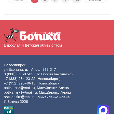
интернет магазин
Ботика
Взрослая и Детская обувь оптом
Новосибирск
ул.Есенина, д. 1А, оф. 316-317
8 (800) 350-07-02
(По России бесплатно)
+7 (383) 284-23-22
(Новосибирск)
+7 (952) 925-40-15
(Новосибирск)
botika-nsk@mail.ru
, Михайленко Алена
botika-nsk1@mail.ru
, Михайленко Алена
botikansk2@mail.ru
, Михайленко Алена
© Ботика 2026
Напишите