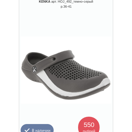
KENKÄ
арт. HOJ_492_темно-серый
р.36-41
550
рублей