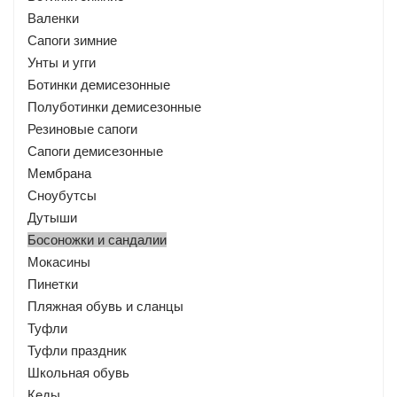
Валенки
Сапоги зимние
Унты и угги
Ботинки демисезонные
Полуботинки демисезонные
Резиновые сапоги
Сапоги демисезонные
Мембрана
Сноубутсы
Дутыши
Босоножки и сандалии
Мокасины
Пинетки
Пляжная обувь и сланцы
Туфли
Туфли праздник
Школьная обувь
Кеды