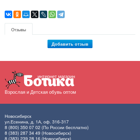
Отзывы
Добавить отзыв
интернет магазин
Ботика
Взрослая и Детская обувь оптом
Новосибирск
ул.Есенина, д. 1А, оф. 316-317
8 (800) 350 07 02
(По России бесплатно)
8 (383) 287 34 49
(Новосибирск)
8 (383) 239 28 16
(Новосибирск)