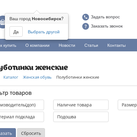
Задать вопрос
Ваш город
Новосибирск
?
Ваша корзина:
"В корзине пусто"
Заказать звонок
Да
Выбрать другой
к купить
О компании
Новости
Статьи
Контакты
уботинки женские
Каталог
Женская обувь
Полуботинки женские
ьтр товаров
изводитель(доп)
Наличие товара
Разме
ериал подклада
Подошва