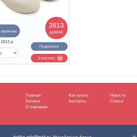
2613
рублей
:
2613
р.
Подробнее
В корзину
Главная
Как купить
Новости
Каталог
Контакты
Статьи
О компании
botika-nsk@mail.ru
, Михайленко Алена
©