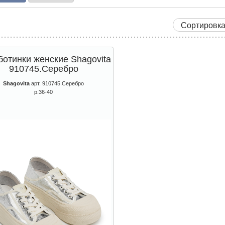
отинки женские Shagovita
910745.Серебро
Shagovita
арт. 910745.Серебро
р.36-40