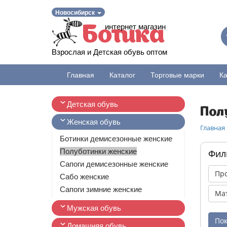
Новосибирск
интернет магазин
Ботика
Взрослая и Детская обувь оптом
Главная
Каталог
Торговые марки
Ка
Детская обувь
Пол
Женская обувь
Главная
Ботинки демисезонные женские
Полуботинки женские
Фил
Сапоги демисезонные женские
Про
Сабо женские
Сапоги зимние женские
Мат
Мужская обувь
Домашняя обувь