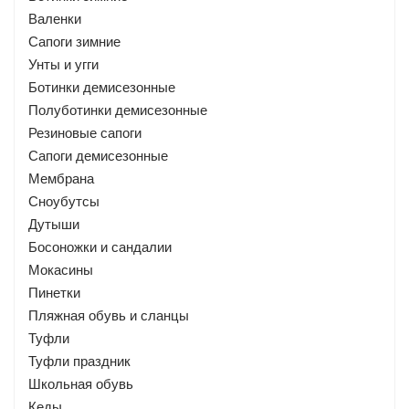
Валенки
Сапоги зимние
Унты и угги
Ботинки демисезонные
Полуботинки демисезонные
Резиновые сапоги
Сапоги демисезонные
Мембрана
Сноубутсы
Дутыши
Босоножки и сандалии
Мокасины
Пинетки
Пляжная обувь и сланцы
Туфли
Туфли праздник
Школьная обувь
Кеды