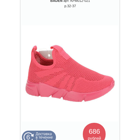
BADEN
арт. KPM012-021
р.32-37
686
рублей