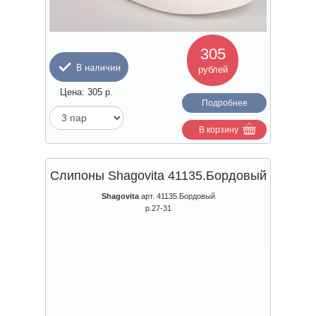
305
рублей
Цена:
305
р.
Подробнее
В корзину
Слипоны Shagovita 41135.Бордовый
Shagovita
арт. 41135.Бордовый
р.27-31