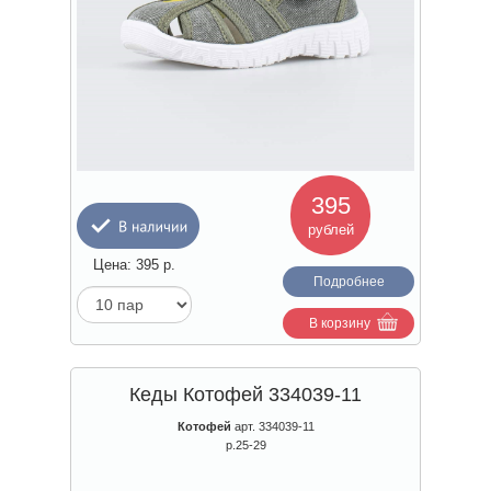
395
рублей
Цена:
395
р.
Подробнее
В корзину
Кеды Котофей 334039-11
Котофей
арт. 334039-11
р.25-29