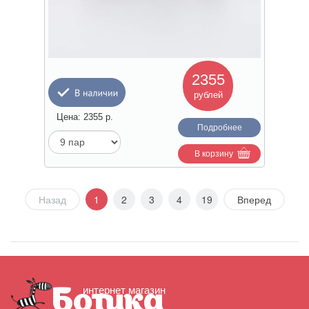
2355
рублей
Цена:
2355
р.
Подробнее
В корзину
Назад
1
2
3
4
19
Вперед
интернет магазин
Ботика