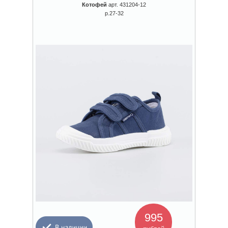
Котофей
арт. 431204-12
р.27-32
995