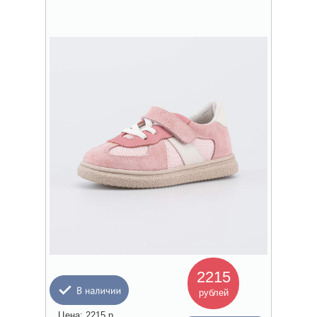
2215
рублей
Цена:
2215
р.