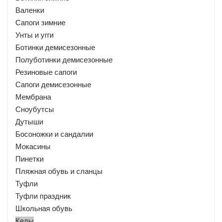
Валенки
Сапоги зимние
Унты и угги
Ботинки демисезонные
Полуботинки демисезонные
Резиновые сапоги
Сапоги демисезонные
Мембрана
Сноубутсы
Дутыши
Босоножки и сандалии
Мокасины
Пинетки
Пляжная обувь и сланцы
Туфли
Туфли праздник
Школьная обувь
Кеды