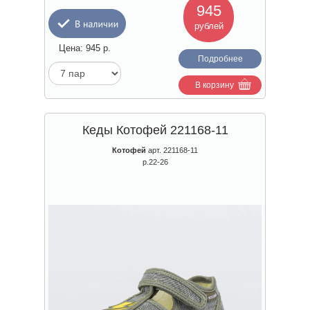
945
рублей
Цена:
945
р.
Подробнее
В корзину
Кеды Котофей 221168-11
Котофей
арт. 221168-11
р.22-26