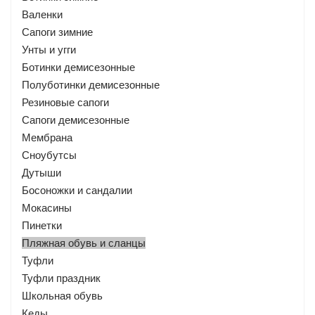
Валенки
Сапоги зимние
Унты и угги
Ботинки демисезонные
Полуботинки демисезонные
Резиновые сапоги
Сапоги демисезонные
Мембрана
Сноубутсы
Дутыши
Босоножки и сандалии
Мокасины
Пинетки
Пляжная обувь и сланцы
Туфли
Туфли праздник
Школьная обувь
Кеды