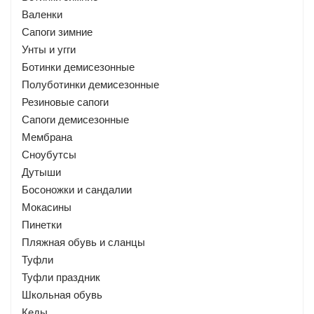
Валенки
Сапоги зимние
Унты и угги
Ботинки демисезонные
Полуботинки демисезонные
Резиновые сапоги
Сапоги демисезонные
Мембрана
Сноубутсы
Дутыши
Босоножки и сандалии
Мокасины
Пинетки
Пляжная обувь и сланцы
Туфли
Туфли праздник
Школьная обувь
Кеды